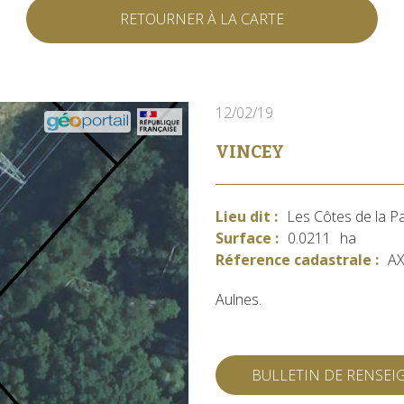
RETOURNER À LA CARTE
12/02/19
VINCEY
Lieu dit :
Les Côtes de la P
Surface :
0.0211
ha
Réference cadastrale :
AX
Aulnes.
BULLETIN DE RENSE