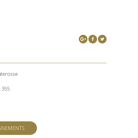
aterosse
 355
IGNEMENTS