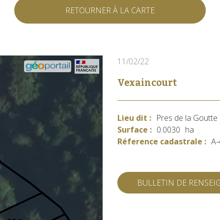
RETOURNER À LA CARTE
11/02/22
Vexaincourt
Lieu dit :
Pres de la Goutte 
Surface :
0.0030
ha
Réference cadastrale :
A-
BULLETIN DE RENSE