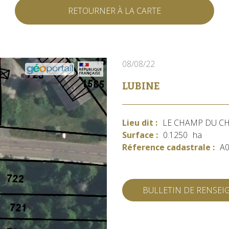
RETOURNER À LA CARTE
08/08/22
LUBINE
Lieu dit :
LE CHAMP DU C
Surface :
0.1250
ha
Réference cadastrale :
A
BULLETIN DE RENSE