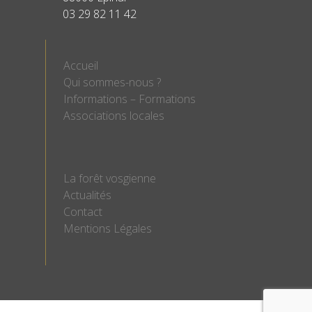
03 29 82 11 42
Accueil
Qui sommes-nous ?
Informations – Formations
Associations locales
La forêt vosgienne
Actualités
Contact
Mentions Légales